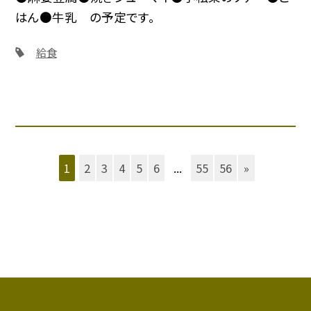
はん●牛乳 の予定です。
給食
1
2
3
4
5
6
...
55
56
»