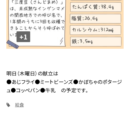
+1
明日（木曜日）の献立は
●あじフライ●ミートビーンズ●かぼちゃのポタージ
ュ●コッペパン●牛乳 の予定です。
給食