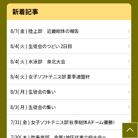
新着記事
8/7( 金 ) 陸上部 近畿総体の報告
8/4( 火 ) 生徒会のつどい 2日目
8/4( 火 ) 水泳部 泉北大会
8/4( 火 ) 女子ソフトテニス部 夏季連盟杯
8/3( 月 ) 生徒会の集い
8/3( 月 ) 生徒会の集い
7/31( 金 ) 女子ソフトテニス部 秋季総体Aチーム優勝！
7/30( 木 ) 吹奏楽部 金賞！地区代表で府大会へ