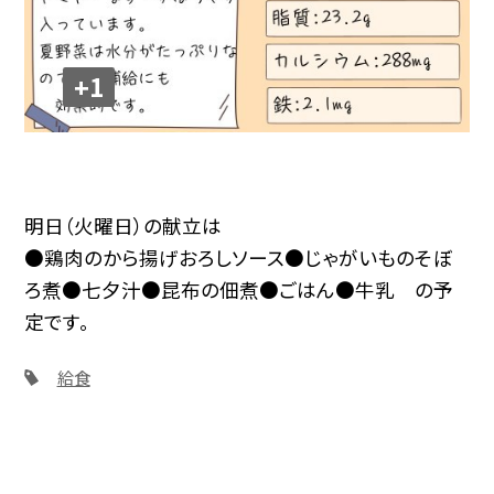
+1
明日（火曜日）の献立は
●鶏肉のから揚げおろしソース●じゃがいものそぼ
ろ煮●七夕汁●昆布の佃煮●ごはん●牛乳 の予
定です。
給食