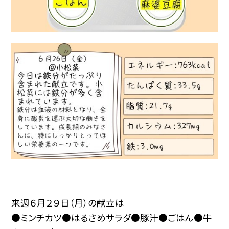
来週６月２９日（月）の献立は
●ミンチカツ●はるさめサラダ●豚汁●ごはん●牛