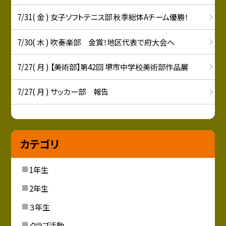
7/31( 金 ) 女子ソフトテニス部 秋季総体Aチーム優勝！
7/30( 木 ) 吹奏楽部 金賞！地区代表で府大会へ
7/27( 月 ) 【美術部】第42回 堺市中学校美術部作品展
7/27( 月 ) サッカー部 報告
カテゴリ
1年生
2年生
３年生
クラブ活動