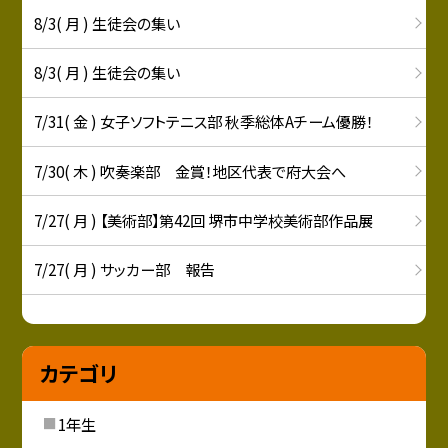
8/3( 月 ) 生徒会の集い
8/3( 月 ) 生徒会の集い
7/31( 金 ) 女子ソフトテニス部 秋季総体Aチーム優勝！
7/30( 木 ) 吹奏楽部 金賞！地区代表で府大会へ
7/27( 月 ) 【美術部】第42回 堺市中学校美術部作品展
7/27( 月 ) サッカー部 報告
カテゴリ
1年生