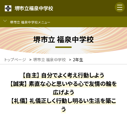
堺市立福泉中学校
堺市立 福泉中学校メニュー
堺市立 福泉中学校
トップページ
>
堺市立 福泉中学校
>
2年生
【自主】 自分でよく考え行動しよう
【誠実】 素直な心と思いやる心で友情の輪を
広げよう
【礼儀】 礼儀正しく行動し明るい生活を築こ
う