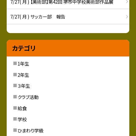
7/27( 月 ) 【美術部】第42回 堺市中学校美術部作品展
7/27( 月 ) サッカー部 報告
カテゴリ
1年生
2年生
３年生
クラブ活動
給食
学校
ひまわり学級