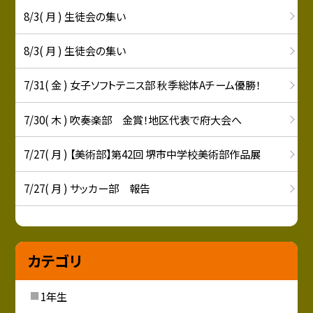
8/3( 月 ) 生徒会の集い
8/3( 月 ) 生徒会の集い
7/31( 金 ) 女子ソフトテニス部 秋季総体Aチーム優勝！
7/30( 木 ) 吹奏楽部 金賞！地区代表で府大会へ
7/27( 月 ) 【美術部】第42回 堺市中学校美術部作品展
7/27( 月 ) サッカー部 報告
カテゴリ
1年生