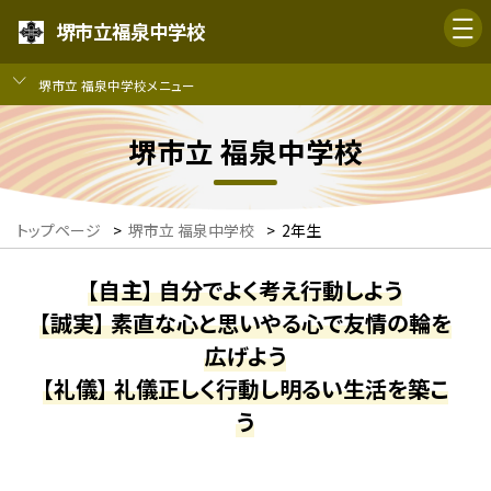
堺市立福泉中学校
堺市立 福泉中学校メニュー
堺市立 福泉中学校
トップページ
>
堺市立 福泉中学校
>
2年生
【自主】 自分でよく考え行動しよう
【誠実】 素直な心と思いやる心で友情の輪を
広げよう
【礼儀】 礼儀正しく行動し明るい生活を築こ
う