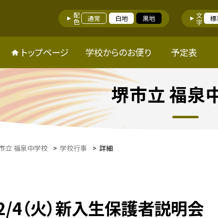
配色
文字
通常
白地
黒地
標
トップページ
学校からのお便り
予定表
堺市立 福泉
市立 福泉中学校
>
学校行事
>
詳細
2/4（火）新入生保護者説明会