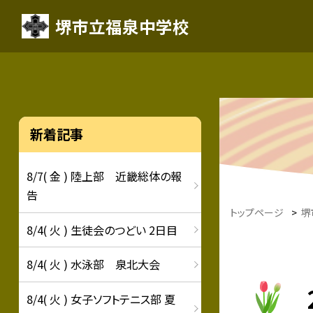
堺市立福泉中学校
新着記事
8/7( 金 ) 陸上部 近畿総体の報
告
トップページ
>
堺
8/4( 火 ) 生徒会のつどい 2日目
8/4( 火 ) 水泳部 泉北大会
8/4( 火 ) 女子ソフトテニス部 夏