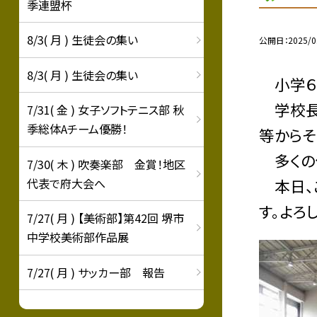
季連盟杯
8/3( 月 ) 生徒会の集い
公開日
2025/0
8/3( 月 ) 生徒会の集い
小学６
学校長
7/31( 金 ) 女子ソフトテニス部 秋
季総体Aチーム優勝！
等からそ
多くの
7/30( 木 ) 吹奏楽部 金賞！地区
代表で府大会へ
本日、
す。よろ
7/27( 月 ) 【美術部】第42回 堺市
中学校美術部作品展
7/27( 月 ) サッカー部 報告