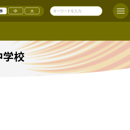
準
中
大
中学校