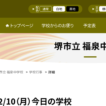
配色
文字
通常
白地
黒地
標
トップページ
学校からのお便り
予定表
堺市立 福泉
市立 福泉中学校
>
学校行事
>
詳細
2/10（月）今日の学校