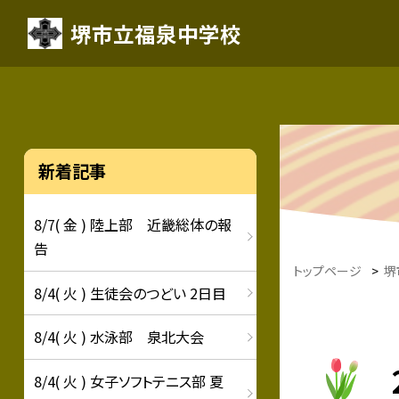
堺市立福泉中学校
新着記事
8/7( 金 ) 陸上部 近畿総体の報
告
トップページ
>
堺
8/4( 火 ) 生徒会のつどい 2日目
8/4( 火 ) 水泳部 泉北大会
8/4( 火 ) 女子ソフトテニス部 夏