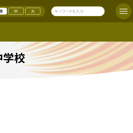
準
中
大
中学校