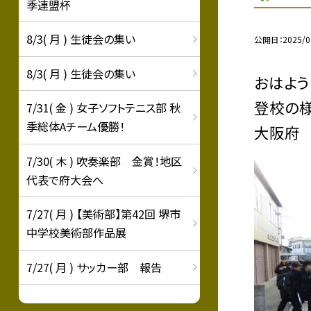
季連盟杯
8/3( 月 ) 生徒会の集い
公開日
2025/0
8/3( 月 ) 生徒会の集い
おはよう
登校の様
7/31( 金 ) 女子ソフトテニス部 秋
季総体Aチーム優勝！
大阪府
7/30( 木 ) 吹奏楽部 金賞！地区
代表で府大会へ
7/27( 月 ) 【美術部】第42回 堺市
中学校美術部作品展
7/27( 月 ) サッカー部 報告