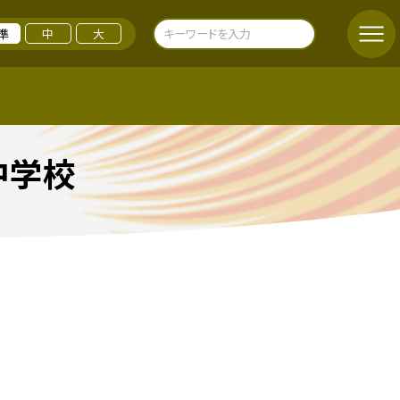
準
中
大
中学校