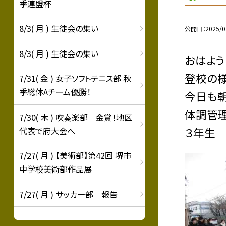
季連盟杯
8/3( 月 ) 生徒会の集い
公開日
2025/0
8/3( 月 ) 生徒会の集い
おはよう
登校の様
7/31( 金 ) 女子ソフトテニス部 秋
季総体Aチーム優勝！
今日も朝
体調管理
7/30( 木 ) 吹奏楽部 金賞！地区
代表で府大会へ
３年生 
7/27( 月 ) 【美術部】第42回 堺市
中学校美術部作品展
7/27( 月 ) サッカー部 報告