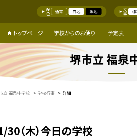
配色
文字
通常
白地
黒地
標
トップページ
学校からのお便り
予定表
堺市立 福泉
市立 福泉中学校
>
学校行事
>
詳細
1/30（木）今日の学校