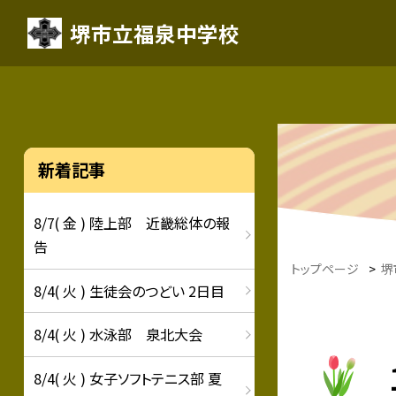
堺市立福泉中学校
新着記事
8/7( 金 ) 陸上部 近畿総体の報
告
トップページ
>
堺
8/4( 火 ) 生徒会のつどい 2日目
8/4( 火 ) 水泳部 泉北大会
8/4( 火 ) 女子ソフトテニス部 夏