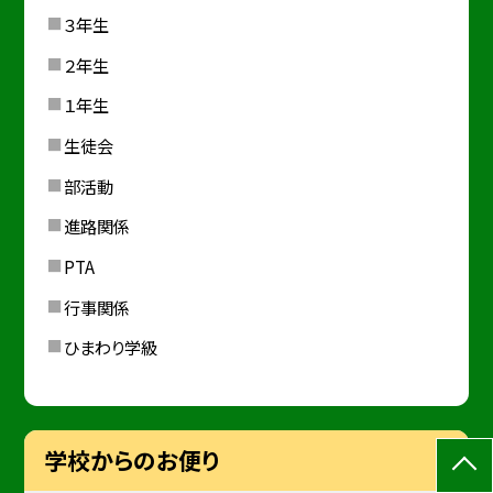
３年生
２年生
１年生
生徒会
部活動
進路関係
PTA
行事関係
ひまわり学級
学校からのお便り