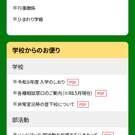
行事関係
ひまわり学級
学校からのお便り
学校
令和８年度 入学のしおり
PDF
各種相談窓口のご案内（※R8.5月現在）
PDF
非常変災時の登下校について
PDF
部活動
ハンドブック-部活動を指導するにあたって-