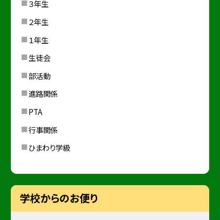
３年生
２年生
１年生
生徒会
部活動
進路関係
PTA
行事関係
ひまわり学級
学校からのお便り