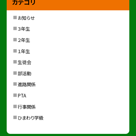
カテゴリ
お知らせ
３年生
２年生
１年生
生徒会
部活動
進路関係
PTA
行事関係
ひまわり学級