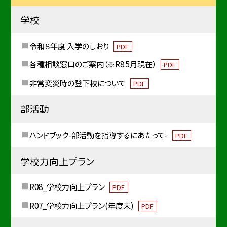
学校
令和８年度 入学のしおり
PDF
各種相談窓口のご案内（※R8.5月現在）
PDF
非常変災時の登下校について
PDF
部活動
ハンドブック-部活動を指導するにあたって-
PDF
学校力向上プラン
R08_学校力向上プラン
PDF
R07_学校力向上プラン(年度末)
PDF