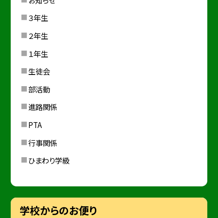
３年生
２年生
１年生
生徒会
部活動
進路関係
PTA
行事関係
ひまわり学級
学校からのお便り