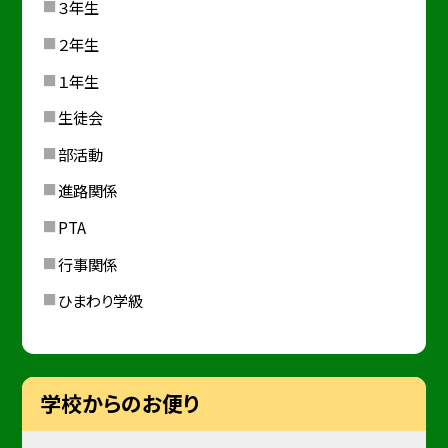
３年生
２年生
１年生
生徒会
部活動
進路関係
PTA
行事関係
ひまわり学級
学校からのお便り