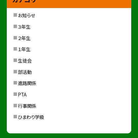
お知らせ
３年生
２年生
１年生
生徒会
部活動
進路関係
PTA
行事関係
ひまわり学級