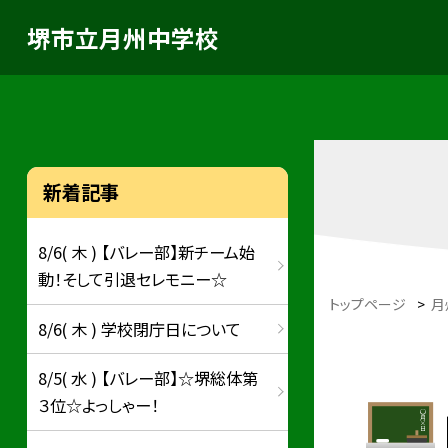
堺市立月州中学校
新着記事
8/6( 木 ) 【バレー部】新チーム始
動！そして引退セレモニー☆
トップページ
>
月
8/6( 木 ) 学校閉庁日について
8/5( 水 ) 【バレー部】☆堺総体第
３位☆よっしゃー！