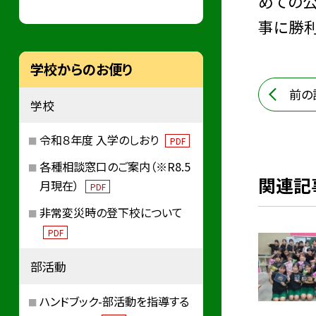
めての公
事に勝利
学校からのお便り
前の
学校
令和８年度 入学のしおり
PDF
各種相談窓口のご案内（※R8.5
関連記
月現在）
PDF
非常変災時の登下校について
PDF
部活動
ハンドブック-部活動を指導する