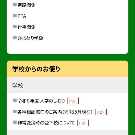
進路関係
PTA
行事関係
ひまわり学級
学校からのお便り
学校
令和８年度 入学のしおり
PDF
各種相談窓口のご案内（※R8.5月現在）
PDF
非常変災時の登下校について
PDF