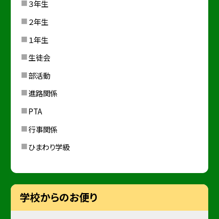
３年生
２年生
１年生
生徒会
部活動
進路関係
PTA
行事関係
ひまわり学級
学校からのお便り