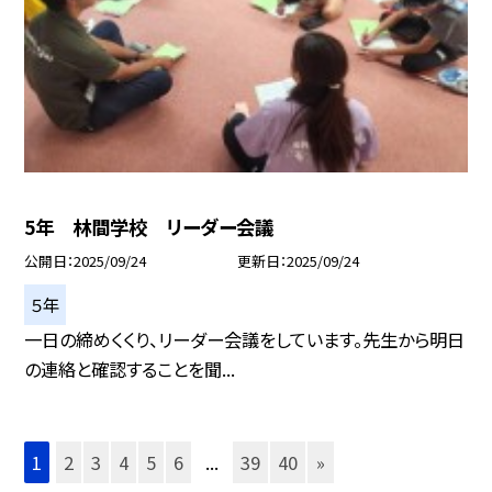
5年 林間学校 リーダー会議
公開日
2025/09/24
更新日
2025/09/24
５年
一日の締めくくり、リーダー会議をしています。先生から明日
の連絡と確認することを聞...
1
2
3
4
5
6
...
39
40
»