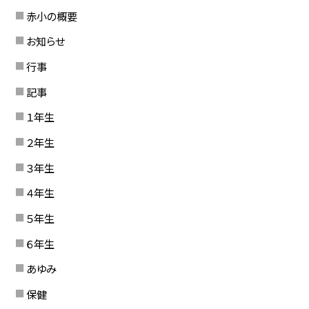
赤小の概要
お知らせ
行事
記事
１年生
２年生
３年生
４年生
５年生
６年生
あゆみ
保健