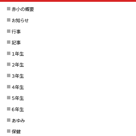
赤小の概要
お知らせ
行事
記事
１年生
２年生
３年生
４年生
５年生
６年生
あゆみ
保健