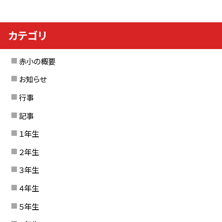
カテゴリ
赤小の概要
お知らせ
行事
記事
１年生
２年生
３年生
４年生
５年生