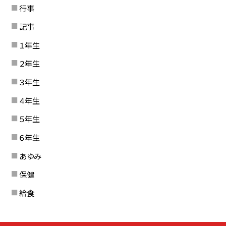
行事
記事
１年生
２年生
３年生
４年生
５年生
６年生
あゆみ
保健
給食