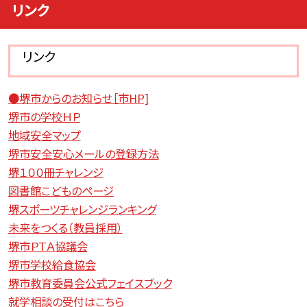
リンク
リンク
●堺市からのお知らせ［市HP]
堺市の学校ＨＰ
地域安全マップ
堺市安全安心メールの登録方法
堺１００冊チャレンジ
図書館こどものページ
堺スポーツチャレンジランキング
未来をつくる（教員採用）
堺市ＰＴＡ協議会
堺市学校給食協会
堺市教育委員会公式フェイスブック
就学相談の受付はこちら