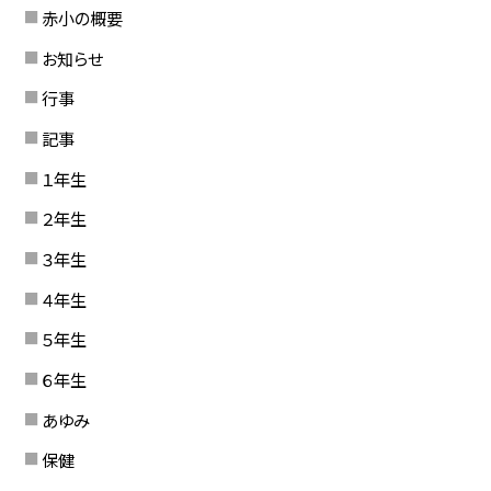
赤小の概要
お知らせ
行事
記事
１年生
２年生
３年生
４年生
５年生
６年生
あゆみ
保健