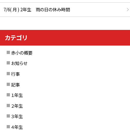
7/6( 月 ) 2年生 雨の日の休み時間
カテゴリ
赤小の概要
お知らせ
行事
記事
１年生
２年生
３年生
４年生