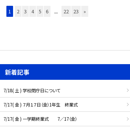
1
2
3
4
5
6
...
22
23
»
新着記事
7/18( 土 ) 学校閉庁日について
7/17( 金 ) ７月１７日（金）1年生 終業式
7/17( 金 ) 一学期終業式 7／17（金）