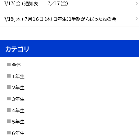
7/17( 金 ) 通知表 7／17（金）
7/16( 木 ) ７月１６日（木）【1年生】1学期がんばったねの会
カテゴリ
全体
１年生
２年生
３年生
４年生
５年生
６年生