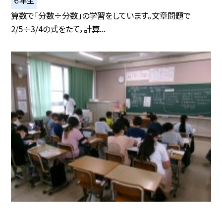
算数で「分数÷分数」の学習をしています。文章問題で
2/5÷3/4の式をたて，計算...