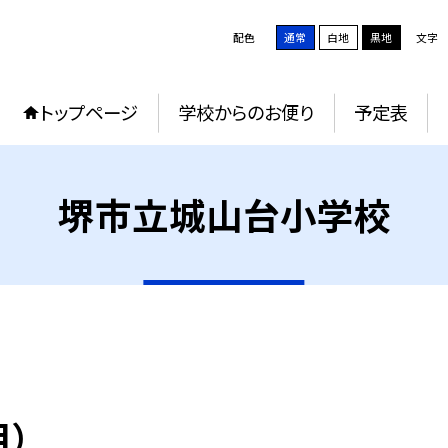
配色
通常
白地
黒地
文字
トップページ
学校からのお便り
予定表
堺市立城山台小学校
）