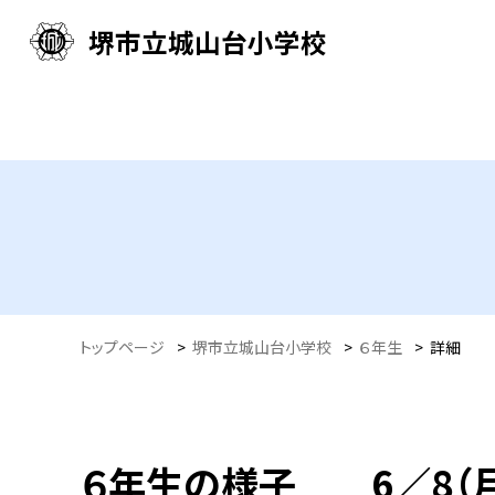
堺市立城山台小学校
トップページ
>
堺市立城山台小学校
>
６年生
>
詳細
６年生の様子 6／8（月