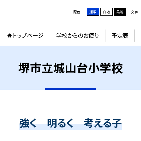
配色
通常
白地
黒地
文字
トップページ
学校からのお便り
予定表
堺市立城山台小学校
強く 明るく 考える子