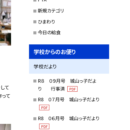
新規カテゴリ
ひまわり
今日の給食
学校からのお便り
学校だより
R８ ０９月号 城山っ子だよ
をして
り 行事済
PDF
作って
R8 ０７月号 城山っ子だより
PDF
R8 ０６月号 城山っ子だより
PDF