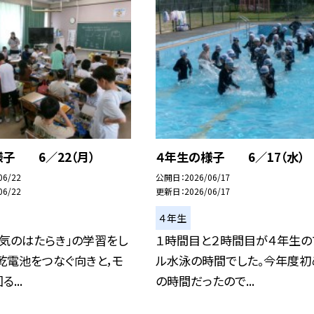
子 6／22（月）
４年生の様子 6／17（水）
06/22
公開日
2026/06/17
06/22
更新日
2026/06/17
４年生
気のはたらき」の学習をし
１時間目と２時間目が４年生の
乾電池をつなぐ向きと，モ
ル水泳の時間でした。今年度初
...
の時間だったので...