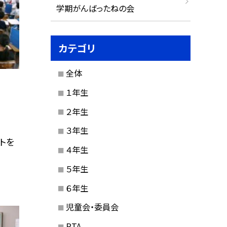
学期がんばったねの会
カテゴリ
全体
１年生
２年生
３年生
トを
４年生
５年生
６年生
児童会・委員会
PTA