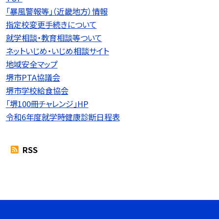
「暴風警報等」（近畿地方）情報
指定校変更手続きについて
就学相談・教育相談等ついて
ネットいじめ・いじめ相談サイト
地域安全マップ
堺市PTA協議会
堺市学校給食協会
「堺100冊チャレンジ」HP
令和6年度就学時健康診断日程表
RSS