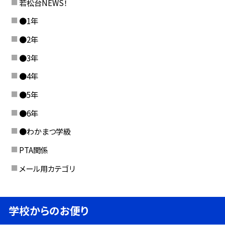
若松台NEWS！
●1年
●2年
●3年
●4年
●5年
●6年
●わかまつ学級
PTA関係
メール用カテゴリ
学校からのお便り