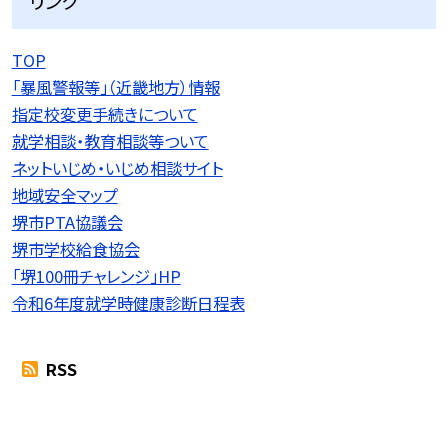
リンク
TOP
「暴風警報等」（近畿地方）情報
指定校変更手続きについて
就学相談・教育相談等ついて
ネットいじめ・いじめ相談サイト
地域安全マップ
堺市PTA協議会
堺市学校給食協会
「堺100冊チャレンジ」HP
令和6年度就学時健康診断日程表
RSS