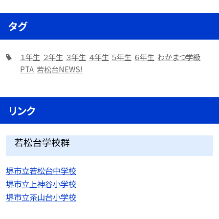
タグ
１年生
２年生
３年生
４年生
５年生
６年生
わかまつ学級
PTA
若松台NEWS!
リンク
若松台学校群
堺市立若松台中学校
堺市立上神谷小学校
堺市立茶山台小学校