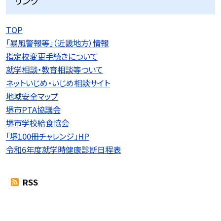
リンク
TOP
「暴風警報等」（近畿地方）情報
指定校変更手続きについて
就学相談・教育相談等ついて
ネットいじめ・いじめ相談サイト
地域安全マップ
堺市PTA協議会
堺市学校給食協会
「堺100冊チャレンジ」HP
令和6年度就学時健康診断日程表
RSS