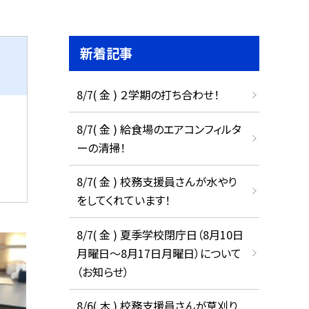
新着記事
8/7( 金 ) ２学期の打ち合わせ！
8/7( 金 ) 給食場のエアコンフィルタ
ーの清掃！
8/7( 金 ) 校務支援員さんが水やり
をしてくれています！
8/7( 金 ) 夏季学校閉庁日（8月10日
月曜日～8月17日月曜日）について
（お知らせ）
8/6( 木 ) 校務支援員さんが草刈り