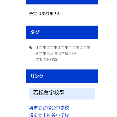
予定はありません
タグ
１年生
２年生
３年生
４年生
５年生
６年生
わかまつ学級
PTA
若松台NEWS!
リンク
若松台学校群
堺市立若松台中学校
堺市立上神谷小学校