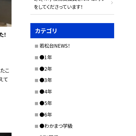
をしてくださっています！
カテゴリ
た！
若松台NEWS！
●1年
●2年
たこ
えて
●3年
●4年
●5年
●6年
●わかまつ学級