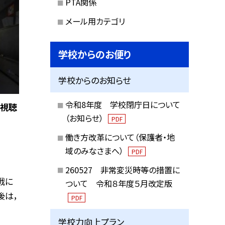
PTA関係
メール用カテゴリ
学校からのお便り
学校からのお知らせ
令和8年度 学校閉庁日について
を視聴
（お知らせ）
PDF
働き方改革について（保護者・地
域のみなさまへ）
PDF
260527 非常変災時等の措置に
戦に
ついて 令和８年度５月改定版
後は，
PDF
学校力向上プラン