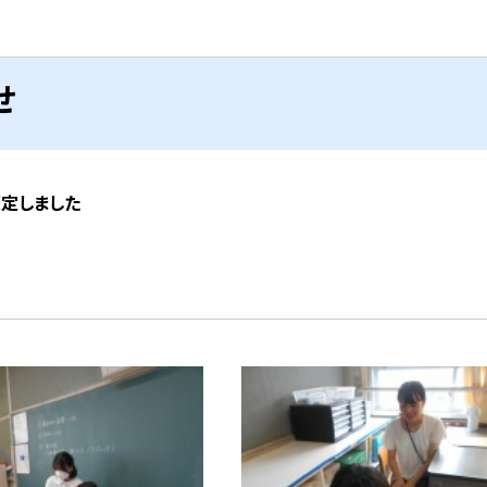
せ
策定しました