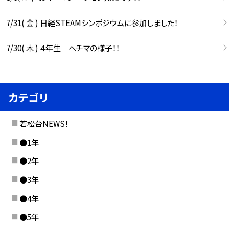
7/31( 金 ) 日経STEAMシンポジウムに参加しました！
7/30( 木 ) ４年生 ヘチマの様子！！
カテゴリ
若松台NEWS！
●1年
●2年
●3年
●4年
●5年