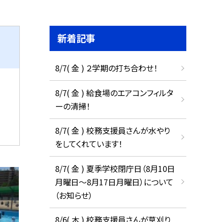
新着記事
8/7( 金 ) ２学期の打ち合わせ！
8/7( 金 ) 給食場のエアコンフィルタ
ーの清掃！
8/7( 金 ) 校務支援員さんが水やり
をしてくれています！
8/7( 金 ) 夏季学校閉庁日（8月10日
月曜日～8月17日月曜日）について
（お知らせ）
8/6( 木 ) 校務支援員さんが草刈り