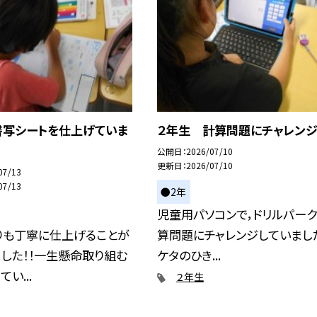
書写シートを仕上げていま
２年生 計算問題にチャレンジ
公開日
2026/07/10
更新日
2026/07/10
07/13
07/13
●2年
児童用パソコンで，ドリルパー
りも丁寧に仕上げることが
算問題にチャレンジしていました
した！！一生懸命取り組む
ケタのひき...
い...
２年生