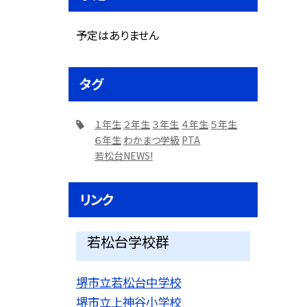
予定はありません
タグ
１年生
２年生
３年生
４年生
５年生
６年生
わかまつ学級
PTA
若松台NEWS!
リンク
若松台学校群
堺市立若松台中学校
堺市立上神谷小学校