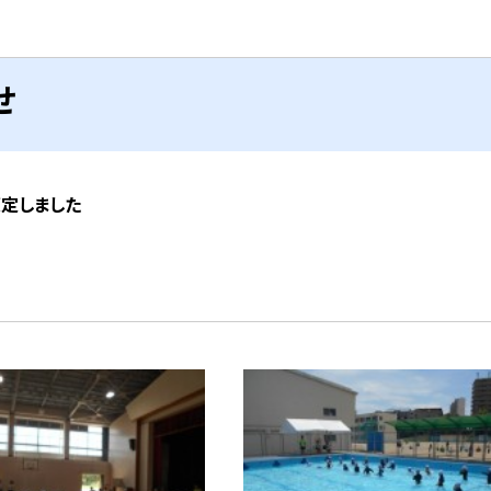
せ
策定しました