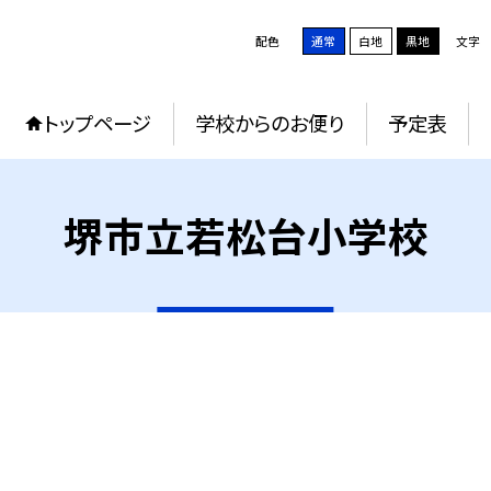
配色
通常
白地
黒地
文字
トップページ
学校からのお便り
予定表
堺市立若松台小学校