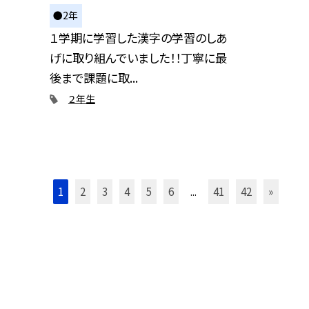
●2年
１学期に学習した漢字の学習のしあ
げに取り組んでいました！！丁寧に最
後まで課題に取...
２年生
1
2
3
4
5
6
...
41
42
»