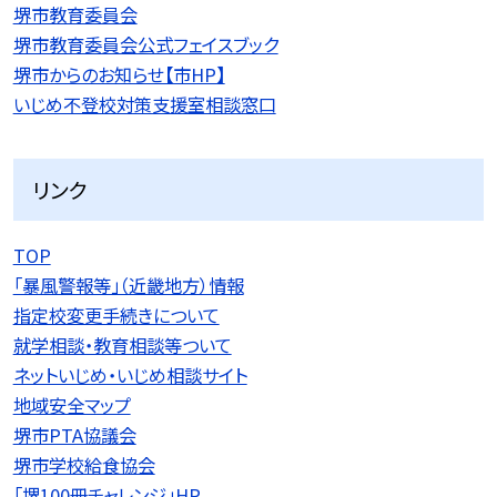
堺市教育委員会
堺市教育委員会公式フェイスブック
堺市からのお知らせ【市HP】
いじめ不登校対策支援室相談窓口
リンク
TOP
「暴風警報等」（近畿地方）情報
指定校変更手続きについて
就学相談・教育相談等ついて
ネットいじめ・いじめ相談サイト
地域安全マップ
堺市PTA協議会
堺市学校給食協会
「堺100冊チャレンジ」HP