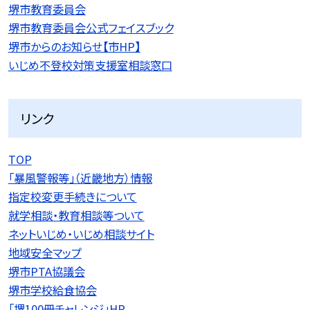
堺市教育委員会
堺市教育委員会公式フェイスブック
堺市からのお知らせ【市HP】
いじめ不登校対策支援室相談窓口
リンク
TOP
「暴風警報等」（近畿地方）情報
指定校変更手続きについて
就学相談・教育相談等ついて
ネットいじめ・いじめ相談サイト
地域安全マップ
堺市PTA協議会
堺市学校給食協会
「堺100冊チャレンジ」HP