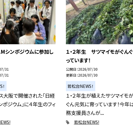
AMシンポジウムに参加し
１・２年生 サツマイモがぐん
っています！
07/31
公開日
2026/07/30
07/31
更新日
2026/07/30
S！
若松台NEWS！
ス大阪で開催された「日経
１・２年生が植えたサツマイモ
シンポジウム」に４年生のフィ
ぐん元気に育っています！今年
務支援員さんが...
EWS!
若松台NEWS!