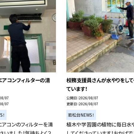
エアコンフィルターの清
校務支援員さんが水やりをして
ています！
08/07
公開日
2026/08/07
08/07
更新日
2026/08/07
S！
若松台NEWS！
エアコンのフィルターを清
植木や学習園の植物に毎日水
さいました！気持ちよく２
してくださっています！おかげで