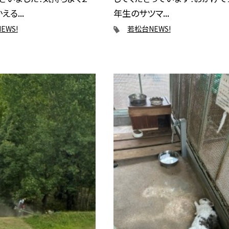
る...
年生のサツマ...
EWS!
若松台NEWS!