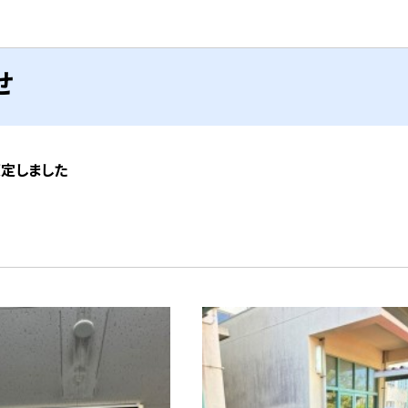
せ
策定しました