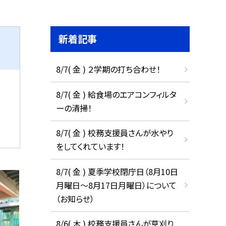
新着記事
8/7( 金 ) ２学期の打ち合わせ！
8/7( 金 ) 給食場のエアコンフィルタ
ーの清掃！
8/7( 金 ) 校務支援員さんが水やり
をしてくれています！
8/7( 金 ) 夏季学校閉庁日（8月10日
月曜日～8月17日月曜日）について
（お知らせ）
8/6( 木 ) 校務支援員さんが草刈り