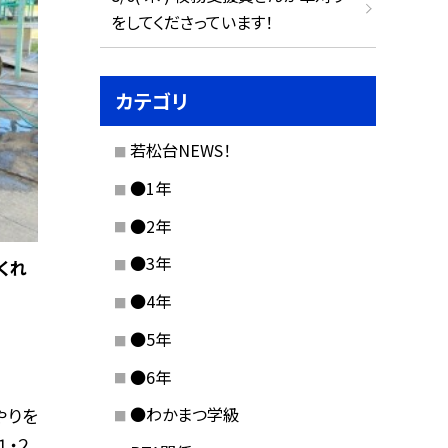
をしてくださっています！
カテゴリ
若松台NEWS！
●1年
●2年
●3年
くれ
●4年
●5年
●6年
●わかまつ学級
やりを
１・２