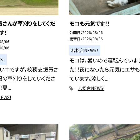
員さんが草刈りをしてくだ
モコも元気です！！
す！
公開日
2026/08/06
更新日
2026/08/06
08/06
08/06
若松台NEWS！
S！
モコは，暑いので寝転んでいま
暑い中ですが，校務支援員さ
た！！夜になったら元気にエサ
場の草刈りをしていくださ
ています。涼しく...
夏...
若松台NEWS!
EWS!