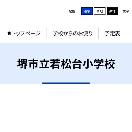
配色
通常
白地
黒地
文字
トップページ
学校からのお便り
予定表
堺市立若松台小学校