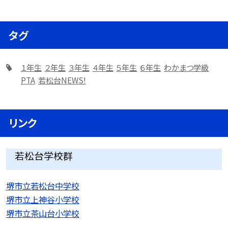
タグ
１年生
２年生
３年生
４年生
５年生
６年生
わかまつ学級
PTA
若松台NEWS!
リンク
若松台学校群
堺市立若松台中学校
堺市立上神谷小学校
堺市立茶山台小学校