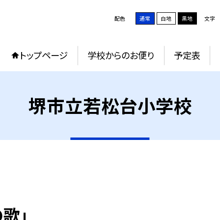
配色
通常
白地
黒地
文字
トップページ
学校からのお便り
予定表
堺市立若松台小学校
の歌」