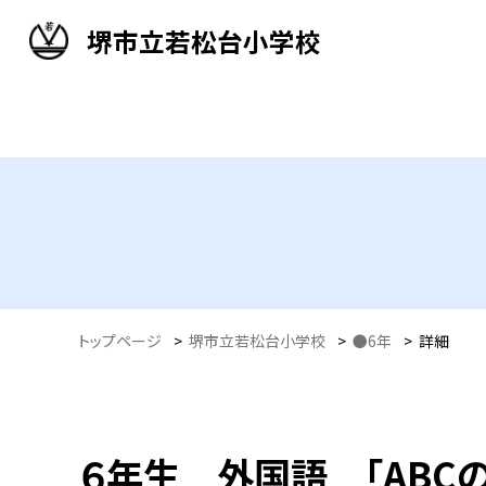
堺市立若松台小学校
トップページ
>
堺市立若松台小学校
>
●6年
>
詳細
６年生 外国語 「ABC