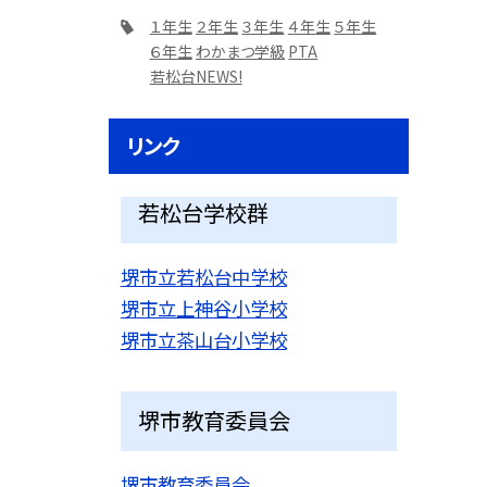
１年生
２年生
３年生
４年生
５年生
６年生
わかまつ学級
PTA
若松台NEWS!
リンク
若松台学校群
堺市立若松台中学校
堺市立上神谷小学校
堺市立茶山台小学校
堺市教育委員会
堺市教育委員会