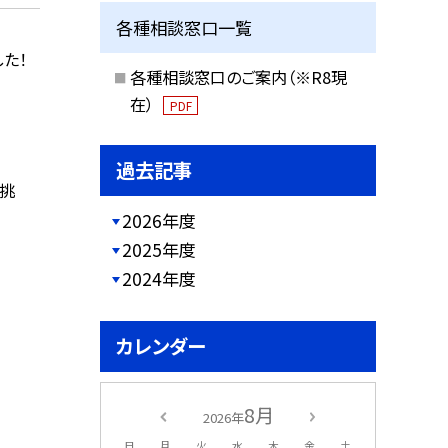
各種相談窓口一覧
た！
各種相談窓口のご案内（※R8現
在）
PDF
過去記事
挑
2026年度
2025年度
2024年度
カレンダー
8月
2026年
日
月
火
水
木
金
土