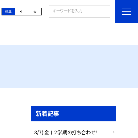
標準
中
大
新着記事
8/7( 金 ) ２学期の打ち合わせ！