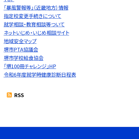
「暴風警報等」（近畿地方）情報
指定校変更手続きについて
就学相談・教育相談等ついて
ネットいじめ・いじめ相談サイト
地域安全マップ
堺市PTA協議会
堺市学校給食協会
「堺100冊チャレンジ」HP
令和6年度就学時健康診断日程表
RSS