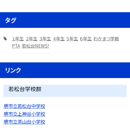
タグ
１年生
２年生
３年生
４年生
５年生
６年生
わかまつ学級
PTA
若松台NEWS!
リンク
若松台学校群
堺市立若松台中学校
堺市立上神谷小学校
堺市立茶山台小学校