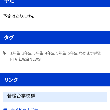
予定
予定はありません
タグ
１年生
２年生
３年生
４年生
５年生
６年生
わかまつ学級
PTA
若松台NEWS!
リンク
若松台学校群
堺市立若松台中学校