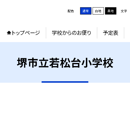
配色
通常
白地
黒地
文字
トップページ
学校からのお便り
予定表
堺市立若松台小学校