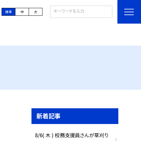
標準
中
大
新着記事
8/6( 木 ) 校務支援員さんが草刈り