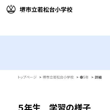
堺市立若松台小学校
トップページ
>
堺市立若松台小学校
>
●5年
>
詳細
５年生 学習の様子