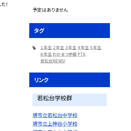
た！
予定はありません
タグ
１年生
２年生
３年生
４年生
５年生
６年生
わかまつ学級
PTA
若松台NEWS!
リンク
若松台学校群
堺市立若松台中学校
堺市立上神谷小学校