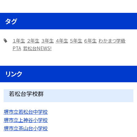
タグ
１年生
２年生
３年生
４年生
５年生
６年生
わかまつ学級
PTA
若松台NEWS!
リンク
若松台学校群
堺市立若松台中学校
堺市立上神谷小学校
堺市立茶山台小学校