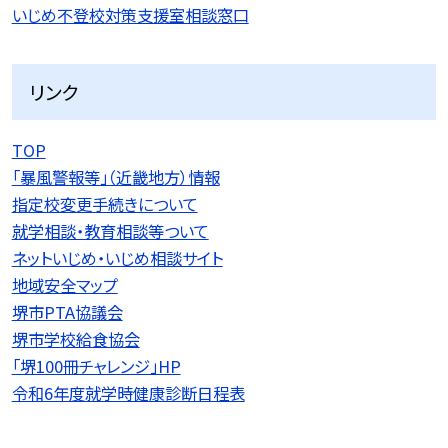
いじめ不登校対策支援室相談窓口
リンク
TOP
「暴風警報等」（近畿地方）情報
指定校変更手続きについて
就学相談・教育相談等ついて
ネットいじめ・いじめ相談サイト
地域安全マップ
堺市PTA協議会
堺市学校給食協会
「堺100冊チャレンジ」HP
令和6年度就学時健康診断日程表