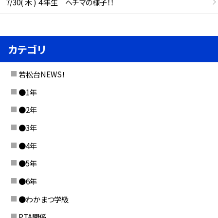
7/30( 木 ) ４年生 ヘチマの様子！！
カテゴリ
若松台NEWS！
●1年
●2年
●3年
●4年
●5年
●6年
●わかまつ学級
PTA関係