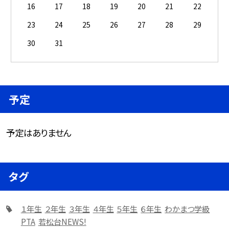
16
17
18
19
20
21
22
23
24
25
26
27
28
29
30
31
予定
予定はありません
タグ
１年生
２年生
３年生
４年生
５年生
６年生
わかまつ学級
PTA
若松台NEWS!