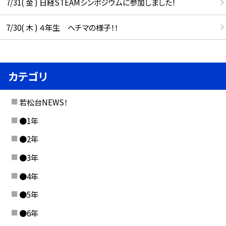
7/31( 金 ) 日経STEAMシンポジウムに参加しました！
7/30( 木 ) ４年生 ヘチマの様子！！
カテゴリ
若松台NEWS！
●1年
●2年
●3年
●4年
●5年
●6年