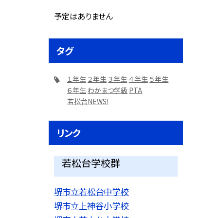
予定はありません
タグ
１年生
２年生
３年生
４年生
５年生
６年生
わかまつ学級
PTA
若松台NEWS!
リンク
若松台学校群
堺市立若松台中学校
堺市立上神谷小学校