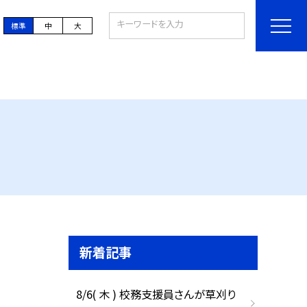
標準
中
大
新着記事
8/6( 木 ) 校務支援員さんが草刈り