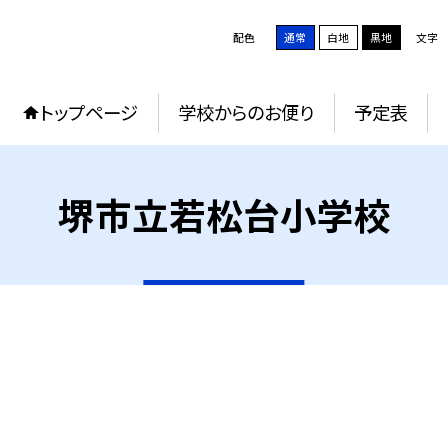
配色
通常
白地
黒地
文字
トップページ
学校からのお便り
予定表
堺市立若松台小学校