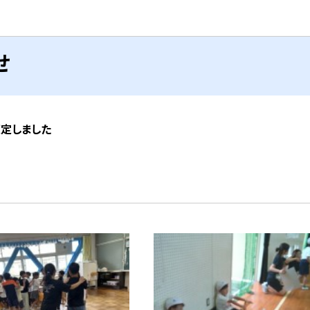
せ
策定しました