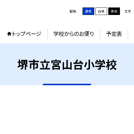
配色
通常
白地
黒地
文字
トップページ
学校からのお便り
予定表
堺市立宮山台小学校