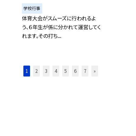
学校行事
体育大会がスムーズに行われるよ
う、６年生が係に分かれて運営してく
れます。その打ち...
1
2
3
4
5
6
7
»